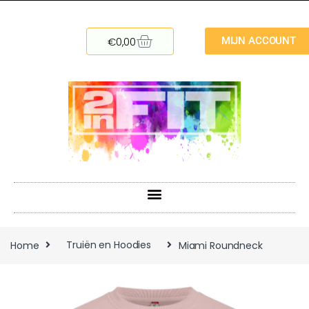
€
0,00
MIJN ACCOUNT
Home
Truiën en Hoodies
Miami Roundneck