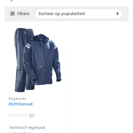
Filters
Regensets
6535 Rainsuit
(0)
0
o
Technisch regenpak
u
t