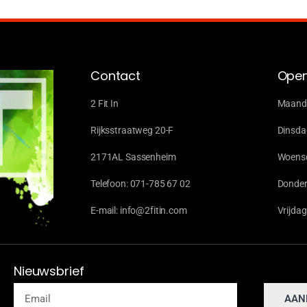
Contact
Open
2 Fit In
Maanda
Rijksstraatweg 20-F
Dinsda
2171AL Sassenheim
Woensd
Telefoon: 071-785 67 02
Donder
E-mail: info@2fitin.com
Vrijda
Nieuwsbrief
AAN