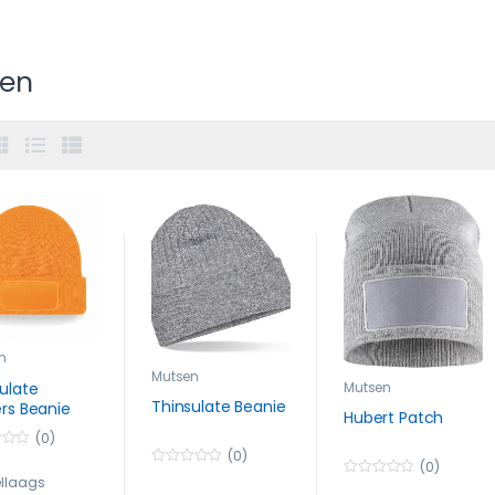
en
n
Mutsen
Mutsen
ulate
Thinsulate Beanie
ers Beanie
Hubert Patch
(0)
(0)
(0)
0
llaags
0
o