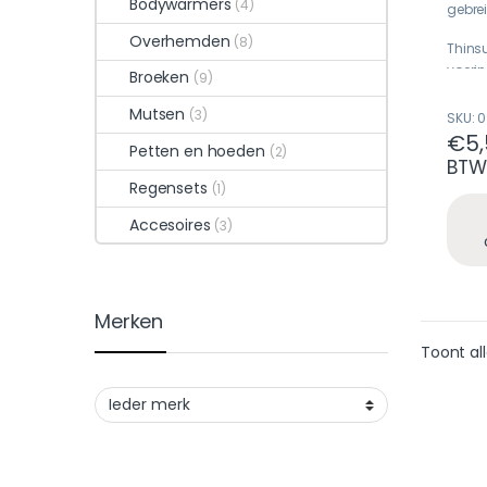
Bodywarmers
t
(4)
gebre
o
f
Overhemden
(8)
5
Thins
voeri
Broeken
(9)
Katoen
Mutsen
(3)
SKU: 
voor 
€
5
Petten en hoeden
(2)
BTW
Regensets
(1)
Accesoires
(3)
Merken
Toont all