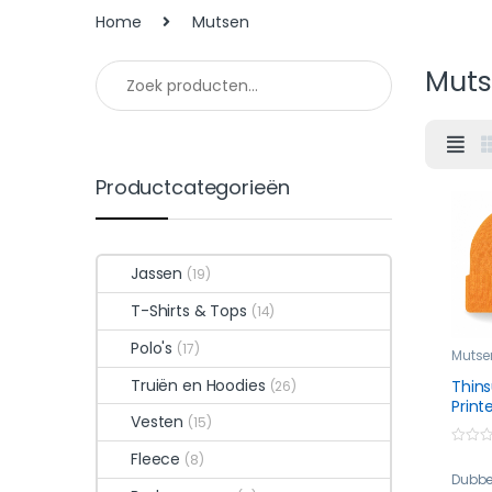
Home
Mutsen
Muts
Productcategorieën
Jassen
(19)
T-Shirts & Tops
(14)
Polo's
(17)
Mutse
Truiën en Hoodies
Thins
(26)
Print
Vesten
(15)
0
Fleece
(8)
o
Dubbe
u