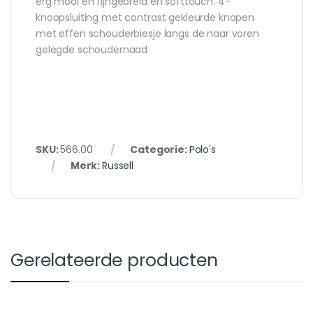
erg mooi en fijngebreid en softtouch. 4-
knoopsluiting met contrast gekleurde knopen
met effen schouderbiesje langs de naar voren
gelegde schoudernaad
SKU:
566.00
Categorie:
Polo's
Merk:
Russell
Gerelateerde producten