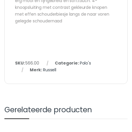
erg mooi en fijngebreid en softtouch. 4-
knoopsluiting met contrast gekleurde knopen
met effen schouderbiesje langs de naar voren
gelegde schoudernaad
SKU:
566.00
Categorie:
Polo's
Merk:
Russell
Gerelateerde producten