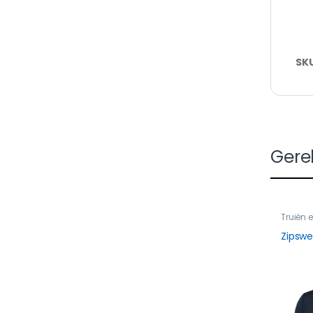
SK
Gere
Truiën 
Zipswe