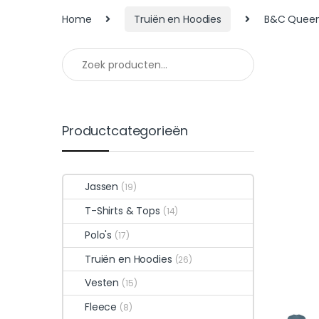
Home
Truiën en Hoodies
B&C Queen
Productcategorieën
Jassen
(19)
T-Shirts & Tops
(14)
Polo's
(17)
Truiën en Hoodies
(26)
Vesten
(15)
Fleece
(8)