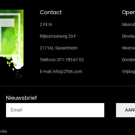
Contact
Open
2 Fit In
Maanda
Rijksstraatweg 20-F
Dinsda
2171AL Sassenheim
Woensd
Telefoon: 071-785 67 02
Donder
E-mail: info@2fitin.com
Vrijda
Nieuwsbrief
AAN
edia