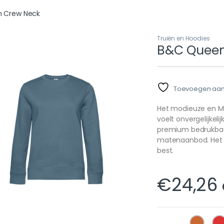
 Crew Neck
Truiën en Hoodies
B&C Queen
Toevoegen aan v
Het modieuze en Mil
voelt onvergelijkelij
premium bedrukbaar
matenaanbod. Het 
best.
€
24,26