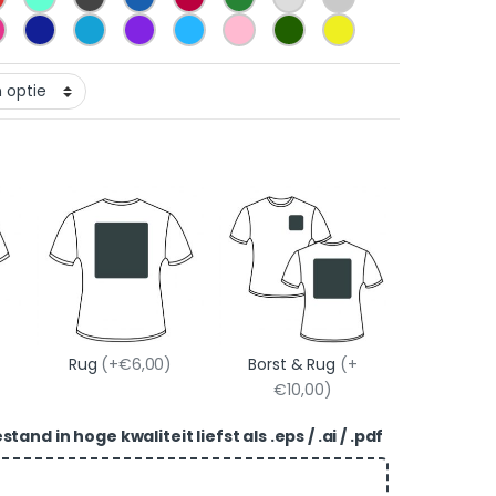
Rug
(+€6,00)
Borst & Rug
(+
€10,00)
and in hoge kwaliteit liefst als .eps / .ai / .pdf