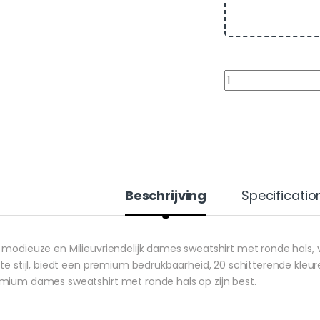
Quantity
Beschrijving
Specificatio
 modieuze en Milieuvriendelijk dames sweatshirt met ronde hals, vo
tte stijl, biedt een premium bedrukbaarheid, 20 schitterende kle
mium dames sweatshirt met ronde hals op zijn best.