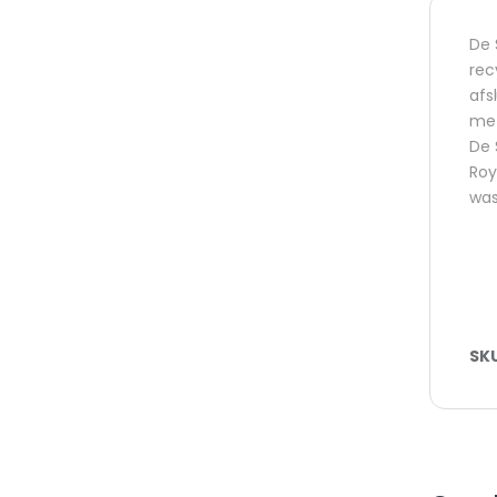
De 
rec
afs
met
De 
Roy
was
SK