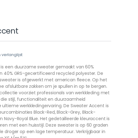
ccent
erlanglijst
 is een duurzame sweater gemaakt van 60%
en 40% GRS-gecertificeerd recycled polyester. De
 sweater is afgewerkt met american fleece. Op het
e afsluitbare zakken om je spullen in op te bergen.
ollectie voorziet professionals van werkkleding met
die stijl, functionaliteit en duurzaamheid
 ultieme werkkledingervaring. De Sweater Accent is
kleurcombinaties Black-Red, Black-Grey, Black-
 Navy-Royal Blue. Het gedetailleerde kleuraccent is
en met een huisstijl. Deze sweater is op 60 graden
e droger op een lage temperatuur. Verkrijgbaar in
e XS t/m 5XL.