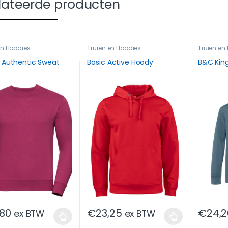
lateerde producten
en Hoodies
Truiën en Hoodies
Truiën en
l Authentic Sweat
Basic Active Hoody
B&C Kin
,80
€
23,25
€
24,2
ex BTW
ex BTW