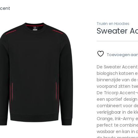
ccent
Truiën en Hoodies
Sweater A
Toevoegen aan v
De Sweater Accent
biologisch katoen 
binnenzijde van de
voorpand zitten twe
De Tricorp Accent-c
een sportief design 
combineert voor de
verkrijgbaar in de 
Orange, Ink-Army en
perfect te combiner
wasbaar en kan in d
de brede maatrang