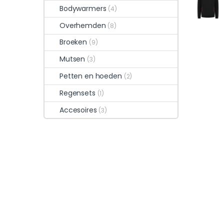
Bodywarmers
(4)
Overhemden
(8)
Broeken
(9)
Mutsen
(3)
Petten en hoeden
(2)
Regensets
(1)
Accesoires
(3)