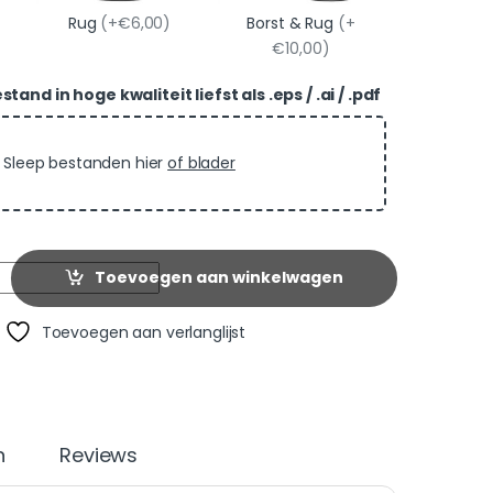
Rug
(+€6,00)
Borst & Rug
(+
€10,00)
and in hoge kwaliteit liefst als .eps / .ai / .pdf
Sleep bestanden hier
of blader
Toevoegen aan winkelwagen
Toevoegen aan verlanglijst
n
Reviews