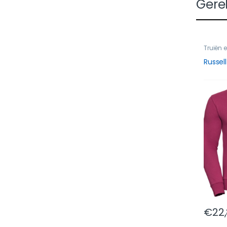
Gere
Truiën 
Russel
€
22