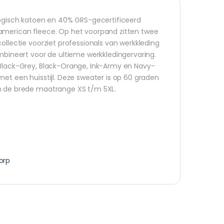
gisch katoen en 40% GRS-gecertificeerd
 american fleece. Op het voorpand zitten twee
ollectie voorziet professionals van werkkleding
ombineert voor de ultieme werkkledingervaring.
 Black-Grey, Black-Orange, Ink-Army en Navy-
met een huisstijl. Deze sweater is op 60 graden
in de brede maatrange XS t/m 5XL.
orp