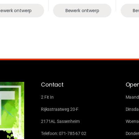
Bewerk ontwerp
Bewerk ontwerp
Be
Contact
Open
2 Fit In
Maanda
Rijksstraatweg 20-F
Dinsda
2171AL Sassenheim
Woensd
Telefoon: 071-785 67 02
Donder