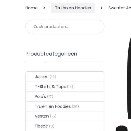
Home
Truiën en Hoodies
Sweater A
Productcategorieën
Jassen
(19)
T-Shirts & Tops
(14)
Polo's
(17)
Truiën en Hoodies
(26)
Vesten
(15)
Fleece
(8)