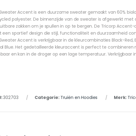
Sweater Accent is een duurzame sweater gemaakt van 60% biolo
ycled polyester. De binnenzijde van de sweater is afgewerkt met
luitbare zakken om je spullen in op te bergen. De Tricorp Accent-c
 een sportief design die stijl, functionaliteit en duurzaamheid c
Sweater Accent is verkrijgbaar in de kleurcombinaties Black-Red,
al Blue. Het gedetailleerde kleuraccent is perfect te combineren 
baar en kan in de droger op een lage temperatuur. Verkrijgbaar 
U:
302703
Categorie:
Truiën en Hoodies
Merk:
Tric