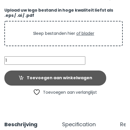
Upload uw logo bestand in hoge kwaliteit liefst als
.eps / .ai / .pdf
Sleep bestanden hier
of blader
Quantity
Toevoegen aan winkelwagen
Toevoegen aan verlanglijst
Beschrijving
Specification
Rev