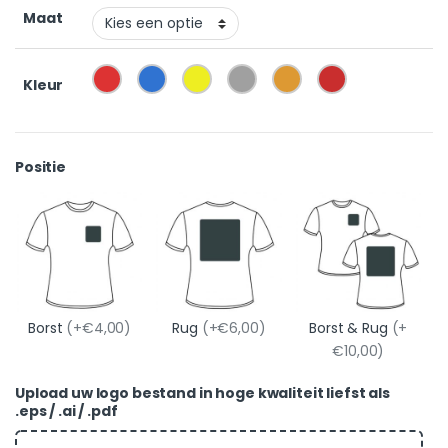
Maat
Kleur
Positie
Borst
(+€4,00)
Rug
(+€6,00)
Borst & Rug
(+
€10,00)
Upload uw logo bestand in hoge kwaliteit liefst als
.eps / .ai / .pdf