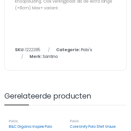
knoopsluiting. Ook verkrijgbaar als de extra lange
(+8cm) Max+ variant.
SKU:
1222385
Categorie:
Polo's
Merk:
Santino
Gerelateerde producten
Polo's
Polo's
B&C Organic Inspire Polo
Core Unify Polo Shirt Vrouw