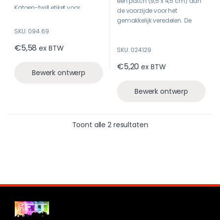
een patch (9,5 x 4,5 cm) aan
o
Katoen-twill etiket voor
f
de voorzijde voor het
5
bedrukking
gemakkelijk veredelen. De
muts is voorzien van een
SKU: 094.69
omgevouwen rand voor een
€
5,58
ex BTW
SKU: 024129
optimaal draagcomfort.
€
5,20
ex BTW
Bewerk ontwerp
Bewerk ontwerp
Toont alle 2 resultaten