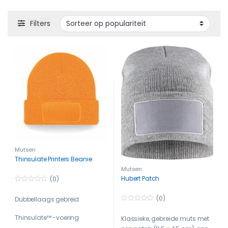
Filters
Mutsen
Thinsulate Printers Beanie
Mutsen
Hubert Patch
(0)
0
o
(0)
Dubbellaags gebreid
u
t
0
o
o
Thinsulate™ -voering
Klassieke, gebreide muts met
f
u
5
t