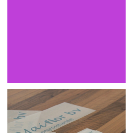
BEDRUKKEN
Maak het persoonlijk! Doordat wij de gehele
productie in eigen handen hebben is het mogelijk
om vanaf 1 stuk te bestellen. Hierdoor zijn we ook
flexibel qua levertijden. We hebben een groot
assortiment materialen om uw product mee te