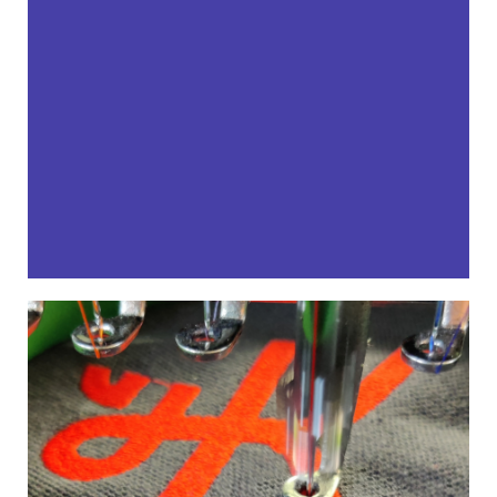
BORDUREN
Een professionele uitstraling en duurzaam? Kies dan
voor borduren! Borduren voegt een luxe uitstraling
toe aan uw kleding. Wij adviseren u graag wat de
mogelijkheden zijn voor u. We beschikken over een
ruim assortiment Amann garen. Aan de hand van
een kleurkaart kunnen we de kleuren passend bij u