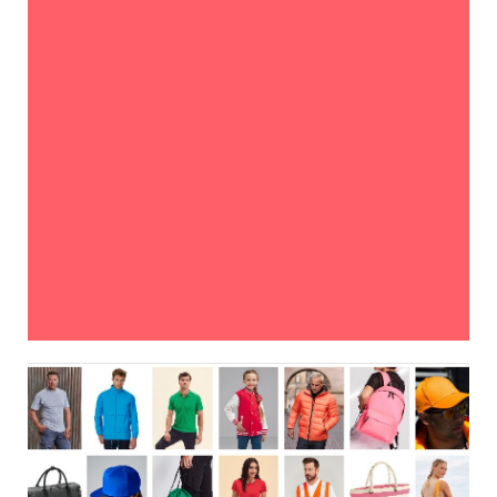
BEDRIJFSKLEDING
Groot of klein, voor al uw kleding moet u bij 2 Fit In
zijn! Bedrijfskleding heeft de hoofdrol in uitstraling