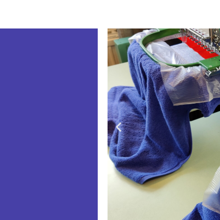
de gehele
s het mogelijk
or zijn we ook
 een groot
oduct mee te
van bedrukking
orden via een
leding toegepast.
lexibilieit en