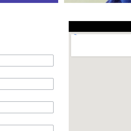
uurzaam? Kies dan
uxe uitstraling
u graag wat de
hikken over een
an de hand van
n passend bij u
aken van
oor we u snel