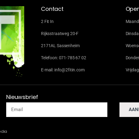
Contact
Open
2 Fit In
Maanda
Rijksstraatweg 20-F
Dinsda
2171AL Sassenheim
Woensd
Telefoon: 071-785 67 02
Donder
E-mail: info@2fitin.com
Vrijda
Nieuwsbrief
AAN
edia