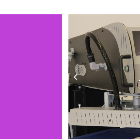
et u bij 2 Fit In
ol in uitstraling
het een juiste
jfskleding ook
sstijl. Neem een
elkom en kom