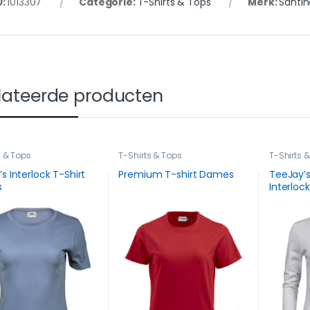
U:
1013307
Categorie:
T-Shirts & Tops
Merk:
Santin
lateerde producten
s & Tops
T-Shirts & Tops
T-Shirts 
s Interlock T-Shirt
Premium T-shirt Dames
TeeJay’
s
Interloc