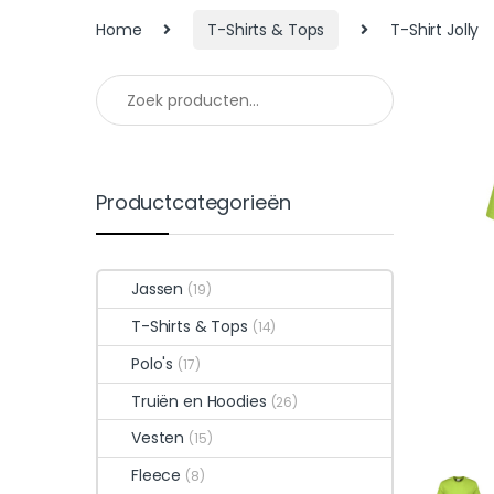
Home
T-Shirts & Tops
T-Shirt Jolly
Productcategorieën
Jassen
(19)
T-Shirts & Tops
(14)
Polo's
(17)
Truiën en Hoodies
(26)
Vesten
(15)
Fleece
(8)