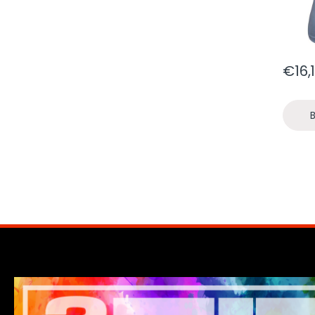
€
16,