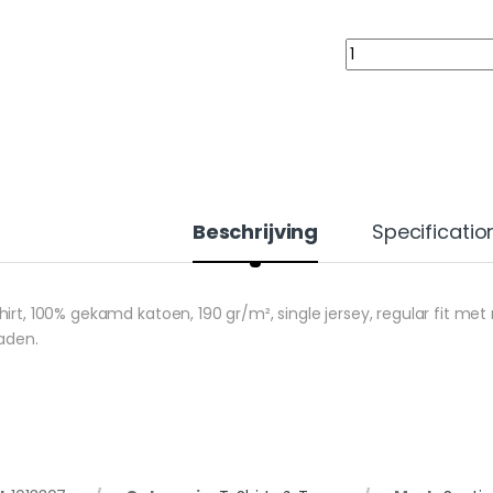
Quantity
Beschrijving
Specificatio
hirt, 100% gekamd katoen, 190 gr/m², single jersey, regular fit me
naden.