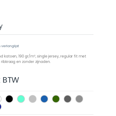
y
erlanglijst
 katoen, 190 gr/m², single jersey, regular fit met
 ribkraag en zonder zijnaden.
x BTW