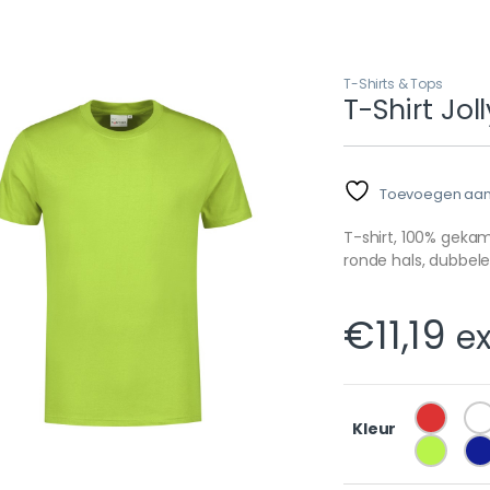
T-Shirts & Tops
T-Shirt Joll
Toevoegen aan v
T-shirt, 100% gekamd
ronde hals, dubbele
€
11,19
e
Kleur