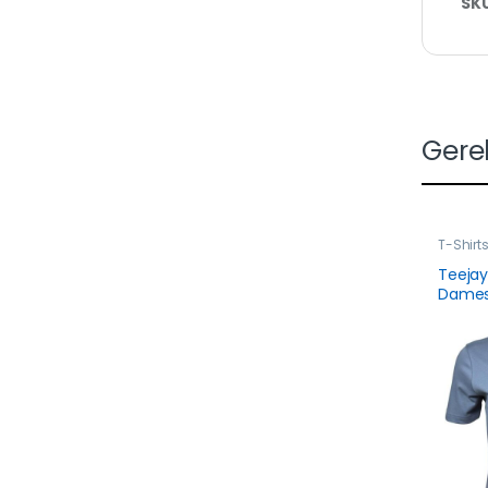
SK
Gere
T-Shirt
Teejay’
Dame