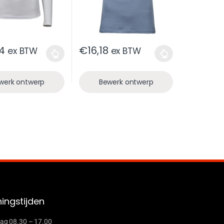
4
€
16,18
ex BTW
ex BTW
werk ontwerp
Bewerk ontwerp
ingstijden
g 08.30 – 17.00