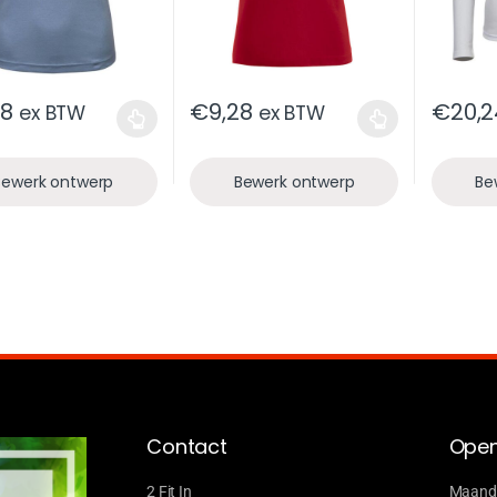
18
€
9,28
€
20,2
ex BTW
ex BTW
Bewerk ontwerp
Bewerk ontwerp
Be
Contact
Open
2 Fit In
Maanda