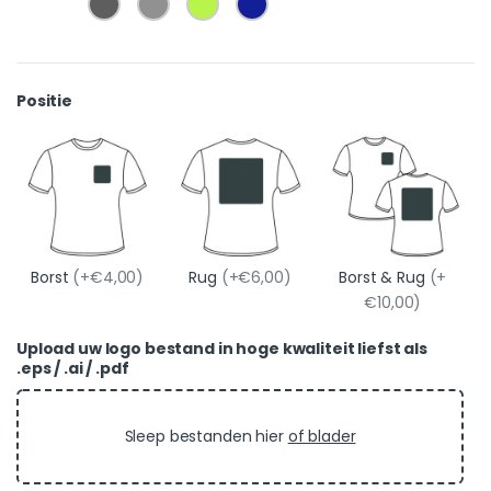
Positie
Borst
(+€4,00)
Rug
(+€6,00)
Borst & Rug
(+
€10,00)
Upload uw logo bestand in hoge kwaliteit liefst als
.eps / .ai / .pdf
Sleep bestanden hier
of blader