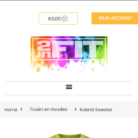
€
0,00
MIJN ACCOUNT
Home
Truiën en Hoodies
Roland Sweater