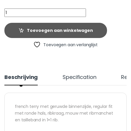
Quantity
Toevoegen aan winkelwagen
Toevoegen aan verlanglijst
Beschrijving
Specification
Rev
french terry met geruwde binnenzijde, regular fit
met ronde hals, ribkraag, mouw met ribmanchet
en tailleband in 1×1 rib.